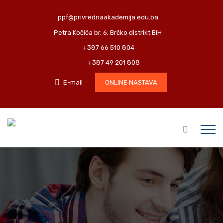
ppf@privrednaakademija.edu.ba
Petra Kočića br. 6, Brčko distrikt BiH
+387 66 510 804
+387 49 201 808
E-mail
ONLINE NASTAVA