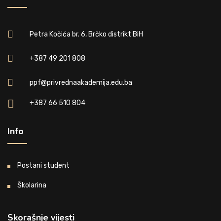
Petra Kočića br. 6, Brčko distrikt BiH
+387 49 201 808
ppf@privrednaakademija.edu.ba
+387 66 510 804
Info
Postani student
Školarina
Skorašnje vijesti