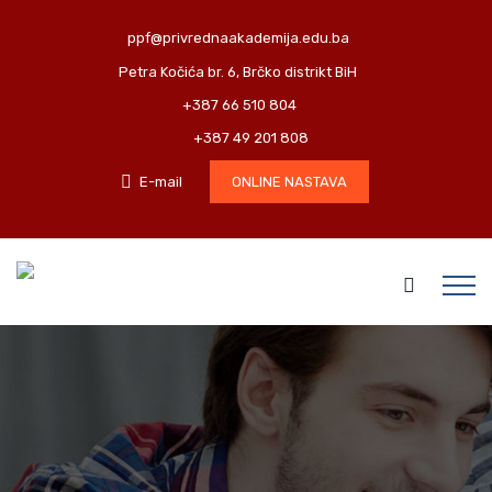
ppf@privrednaakademija.edu.ba
Petra Kočića br. 6, Brčko distrikt BiH
+387 66 510 804
+387 49 201 808
E-mail
ONLINE NASTAVA