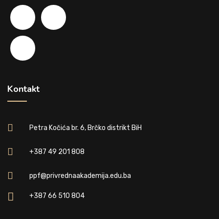
Kontakt
Petra Kočića br. 6, Brčko distrikt BiH
+387 49 201 808
ppf@privrednaakademija.edu.ba
+387 66 510 804