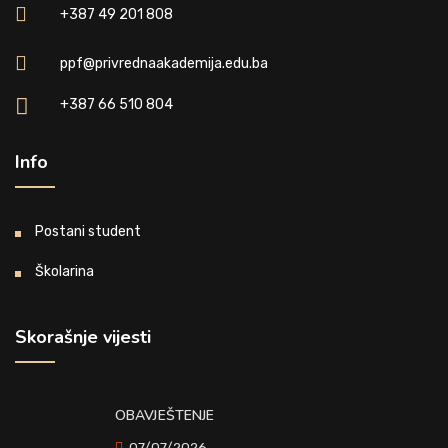
+387 49 201 808
ppf@privrednaakademija.edu.ba
+387 66 510 804
Info
Postani student
Školarina
Skorašnje vijesti
OBAVJEŠTENJE
07/07/2026