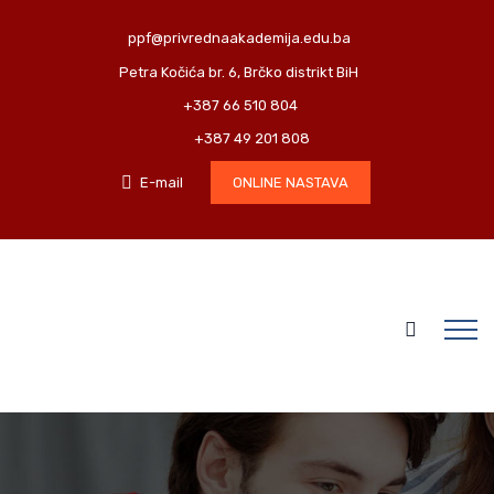
ppf@privrednaakademija.edu.ba
Petra Kočića br. 6, Brčko distrikt BiH
+387 66 510 804
+387 49 201 808
E-mail
ONLINE NASTAVA