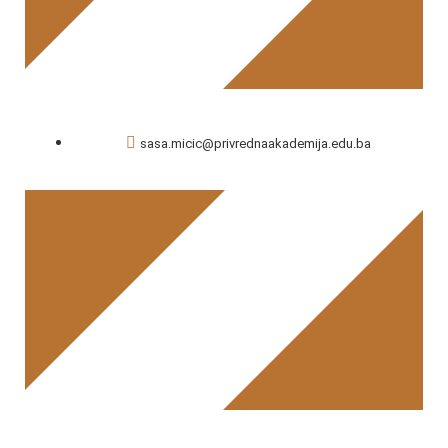
sasa.micic@privrednaakademija.edu.ba
Saša Mičić