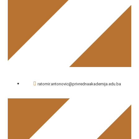
Petar Tamamović
ratomir.antonovic@privrednaakademija.edu.ba
Ratomir Antonović