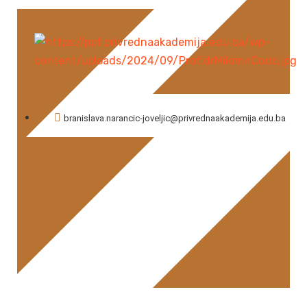
Milomir Čodo
branislava.narancic-joveljic@privrednaakademija.edu.ba
Branislava Narančić Joveljić