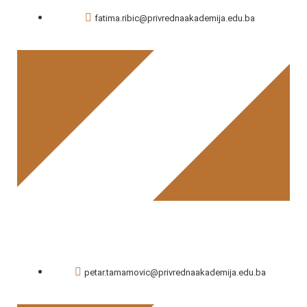
fatima.ribic@privrednaakademija.edu.ba
Fatima Ribić
petar.tamamovic@privrednaakademija.edu.ba