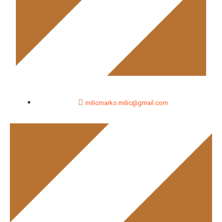
milicmarko.milic@gmail.com
Marko Milić