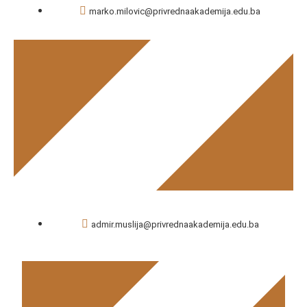
marko.milovic@privrednaakademija.edu.ba
Marko Milović
admir.muslija@privrednaakademija.edu.ba
Admir Muslija