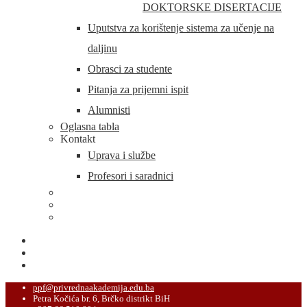
DOKTORSKE DISERTACIJE
Uputstva za korištenje sistema za učenje na
daljinu
Obrasci za studente
Pitanja za prijemni ispit
Alumnisti
Oglasna tabla
Kontakt
Uprava i službe
Profesori i saradnici
ppf@privrednaakademija.edu.ba
Petra Kočića br. 6, Brčko distrikt BiH