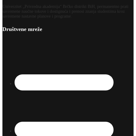
Univerzitet „Privredna akademija“ Brčko distrikt BiH, permanentno prati
savremene naučne tokove i dostignuća i prenosi znanja studentima kroz
savremene nastavne planove i programe.
Društvene mreže