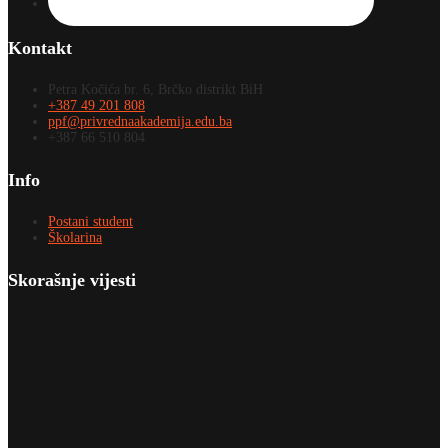
Kontakt
Petra Kočića br. 6, Brčko distrikt BiH
+387 49 201 808
ppf@privrednaakademija.edu.ba
+387 66 510 804
Info
Postani student
Školarina
Skorašnje vijesti