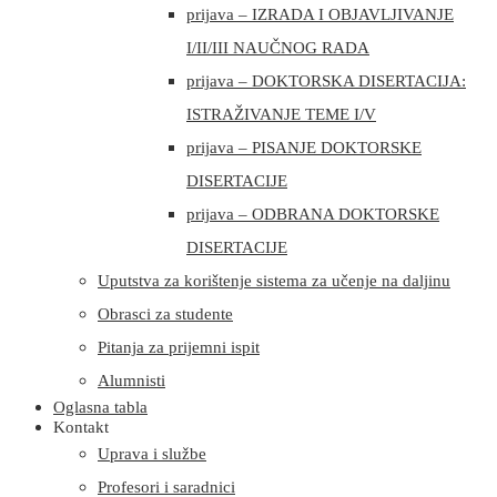
prijava – IZRADA I OBJAVLJIVANJE
I/II/III NAUČNOG RADA
prijava – DOKTORSKA DISERTACIJA:
ISTRAŽIVANJE TEME I/V
prijava – PISANJE DOKTORSKE
DISERTACIJE
prijava – ODBRANA DOKTORSKE
DISERTACIJE
Uputstva za korištenje sistema za učenje na daljinu
Obrasci za studente
Pitanja za prijemni ispit
Alumnisti
Oglasna tabla
Kontakt
Uprava i službe
Profesori i saradnici