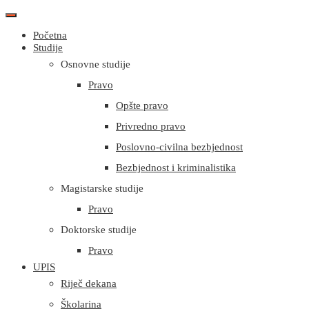
Početna
Studije
Osnovne studije
Pravo
Opšte pravo
Privredno pravo
Poslovno-civilna bezbjednost
Bezbjednost i kriminalistika
Magistarske studije
Pravo
Doktorske studije
Pravo
UPIS
Riječ dekana
Školarina