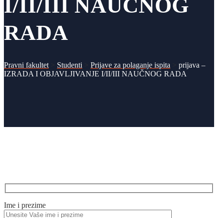
I/II/III NAUČNOG
RADA
Pravni fakultet
>
Studenti
>
Prijave za polaganje ispita
>
prijava –
IZRADA I OBJAVLJIVANJE I/II/III NAUČNOG RADA
Ime i prezime