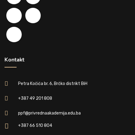
Kontakt
Petra Kočića br. 6, Brčko distrikt BiH
+387 49 201 808
ppf@privrednaakademija.edu.ba
+387 66 510 804