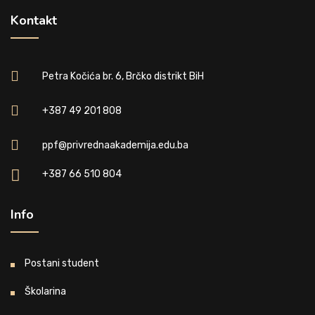
Kontakt
Petra Kočića br. 6, Brčko distrikt BiH
+387 49 201 808
ppf@privrednaakademija.edu.ba
+387 66 510 804
Info
Postani student
Školarina