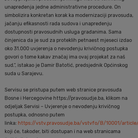
unapređenja jedne administrativne procedure. On
simbolizira konkretan korak ka modernizaciji pravosuđa,
jačanju efikasnosti rada sudova i unapređenju
dostupnosti pravosudnih usluga građanima. Sama
činjenica da je sud za proteklih petnaest mjeseci izdao
oko 31.000 uvjerenja o nevođenju krivičnog postupka
govori o tome kakav značaj ima ovaj projekat za naš
sud.“, istakao je Damir Batotić, predsjednik Općinskog
suda u Sarajevu.
Servisu se pristupa putem web stranice pravosuđa
Bosne i Hercegovine https://pravosudje.ba, klikom na
odjeljak Servisi – Uvjerenje o nevođenju krivičnog
postupka, odnosno putem
linka:
https://vstv.pravosudje.ba/vstvfo/B/10001/articl
koji će, također, biti dostupan i na web stranicama