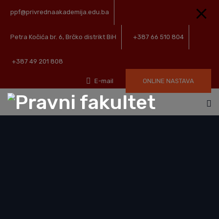
ppf@privrednaakademija.edu.ba
Petra Kočića br. 6, Brčko distrikt BiH
+387 66 510 804
+387 49 201 808
E-mail
ONLINE NASTAVA