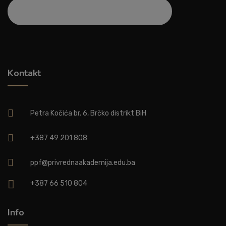
Kontakt
Petra Kočića br. 6, Brčko distrikt BiH
+387 49 201 808
ppf@privrednaakademija.edu.ba
+387 66 510 804
Info